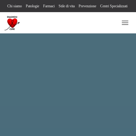
Chi siamo
Patologie
Farmaci
Stile di vita
Prevenzione
Centri Specializzati
Associazioni Pazienti
Società Scientifiche
Contatti
Iscriviti alla newsletter
N
Segnalazione reazione avversa
A
V
I
G
A
Z
I
O
N
E
T
O
G
G
L
E