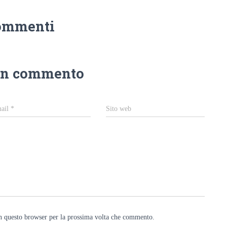
ommenti
un commento
ail
*
Sito web
in questo browser per la prossima volta che commento.