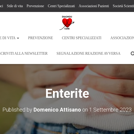
ci
Stile di vita
Prevenzione
Centri Specializzati
Associazioni Pazienti
Società Scienti
E DI VITA
PREVENZIONE
CENTRI SPECIALIZZATI
ASSOCIAZION
SCRIVITI ALLA NEWSLETTER
SEGNALAZIONE REAZIONE AVVERSA
Enterite
Published by
Domenico Attisano
on
1 Settembre 2023