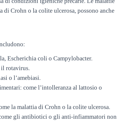
sa di condizioni igieniche precarie. Le malattie
ia di Crohn o la colite ulcerosa, possono anche
 includono:
la, Escherichia coli o Campylobacter.
il rotavirus.
iasi o l’amebiasi.
imentari: come l’intolleranza al lattosio o
ome la malattia di Crohn o la colite ulcerosa.
: come gli antibiotici o gli anti-infiammatori non