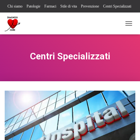
Chi siamo
Patologie
Farmaci
Stile di vita
Prevenzione
Centri Specializzati
Associazioni Pazienti
Società Scientifiche
Contatti
Iscriviti alla newsletter
N
Segnalazione reazione avversa
A
V
I
G
Centri Specializzati
A
Z
I
O
N
E
T
O
G
G
L
E