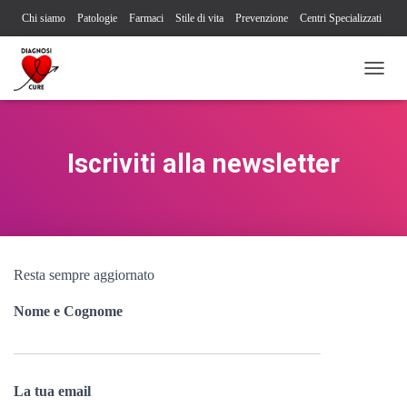
Chi siamo
Patologie
Farmaci
Stile di vita
Prevenzione
Centri Specializzati
Associazioni Pazienti
Società Scientifiche
Contatti
Iscriviti alla newsletter
N
Segnalazione reazione avversa
A
V
I
G
Iscriviti alla newsletter
A
Z
I
O
N
E
T
Resta sempre aggiornato
O
G
Nome e Cognome
G
L
E
La tua email