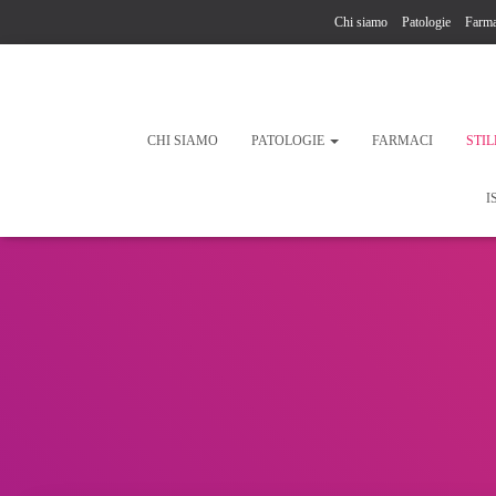
Chi siamo
Patologie
Farma
CHI SIAMO
PATOLOGIE
FARMACI
STIL
I