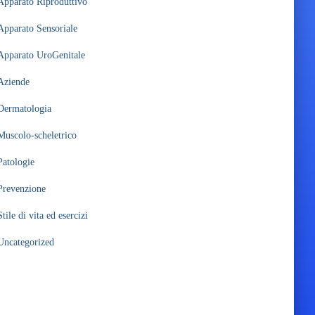
Apparato Riproduttivo
Apparato Sensoriale
Apparato UroGenitale
Aziende
Dermatologia
Muscolo-scheletrico
Patologie
Prevenzione
Stile di vita ed esercizi
Uncategorized