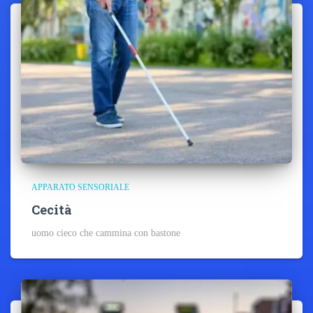
APPARATO SENSORIALE
Cecità
uomo cieco che cammina con bastone