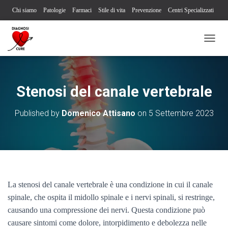
Chi siamo
Patologie
Farmaci
Stile di vita
Prevenzione
Centri Specializzati
Associazioni Pazienti
Società Scientifiche
Contatti
Iscriviti alla newsletter
N
Segnalazione reazione avversa
A
V
I
G
Stenosi del canale vertebrale
A
Z
Published by
Domenico Attisano
on
5 Settembre 2023
I
O
N
E
T
O
G
G
La stenosi del canale vertebrale è una condizione in cui il canale
L
spinale, che ospita il midollo spinale e i nervi spinali, si restringe,
E
causando una compressione dei nervi. Questa condizione può
causare sintomi come dolore, intorpidimento e debolezza nelle