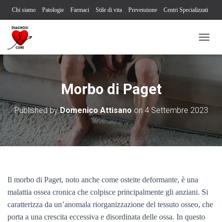
Chi siamo
Patologie
Farmaci
Stile di vita
Prevenzione
Centri Specializzati
Associazioni Pazienti
Società Scientifiche
Contatti
Iscriviti alla newsletter
N
Segnalazione reazione avversa
A
V
I
G
Morbo di Paget
A
Z
Published by
Domenico Attisano
on
4 Settembre 2023
I
O
N
E
T
O
G
G
Il morbo di Paget, noto anche come osteite deformante, è una
L
malattia ossea cronica che colpisce principalmente gli anziani. Si
E
caratterizza da un’anomala riorganizzazione del tessuto osseo, che
porta a una crescita eccessiva e disordinata delle ossa. In questo