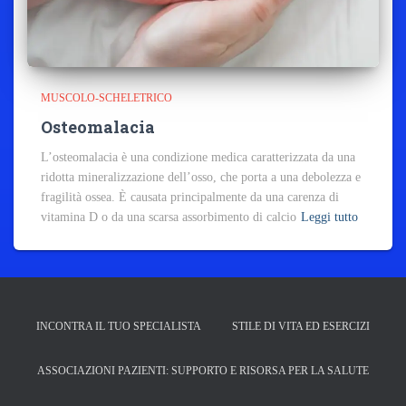
MUSCOLO-SCHELETRICO
Osteomalacia
L’osteomalacia è una condizione medica caratterizzata da una
ridotta mineralizzazione dell’osso, che porta a una debolezza e
fragilità ossea. È causata principalmente da una carenza di
vitamina D o da una scarsa assorbimento di calcio
Leggi tutto
INCONTRA IL TUO SPECIALISTA
STILE DI VITA ED ESERCIZI
ASSOCIAZIONI PAZIENTI: SUPPORTO E RISORSA PER LA SALUTE