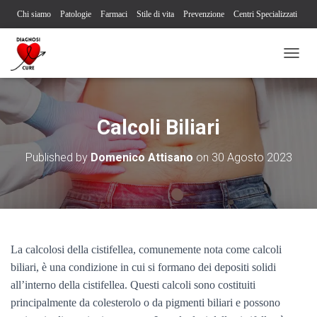
Chi siamo
Patologie
Farmaci
Stile di vita
Prevenzione
Centri Specializzati
Associazioni Pazienti
Società Scientifiche
Contatti
Iscriviti alla newsletter
N
Segnalazione reazione avversa
A
V
I
G
Calcoli Biliari
A
Z
Published by
Domenico Attisano
on
30 Agosto 2023
I
O
N
E
T
O
G
La calcolosi della cistifellea, comunemente nota come calcoli
G
L
biliari, è una condizione in cui si formano dei depositi solidi
E
all’interno della cistifellea. Questi calcoli sono costituiti
principalmente da colesterolo o da pigmenti biliari e possono