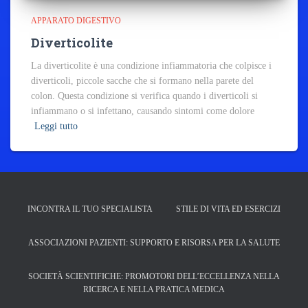
APPARATO DIGESTIVO
Diverticolite
La diverticolite è una condizione infiammatoria che colpisce i
diverticoli, piccole sacche che si formano nella parete del
colon. Questa condizione si verifica quando i diverticoli si
infiammano o si infettano, causando sintomi come dolore
Leggi tutto
INCONTRA IL TUO SPECIALISTA
STILE DI VITA ED ESERCIZI
ASSOCIAZIONI PAZIENTI: SUPPORTO E RISORSA PER LA SALUTE
SOCIETÀ SCIENTIFICHE: PROMOTORI DELL’ECCELLENZA NELLA
RICERCA E NELLA PRATICA MEDICA