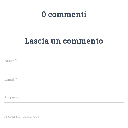
0 commenti
Lascia un commento
Nome
*
Email
*
Sito web
A cosa stai pensando?