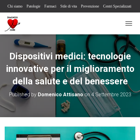
Chi siamo
Patologie
Farmaci
Stile di vita
Prevenzione
Centri Specializzati
Associazioni Pazienti
Società Scientifiche
Contatti
Iscriviti alla newsletter
N
Segnalazione reazione avversa
A
V
I
G
Dispositivi medici: tecnologie
A
Z
innovative per il miglioramento
I
O
della salute e del benessere
N
E
T
Published by
Domenico Attisano
on
4 Settembre 2023
O
G
G
L
E