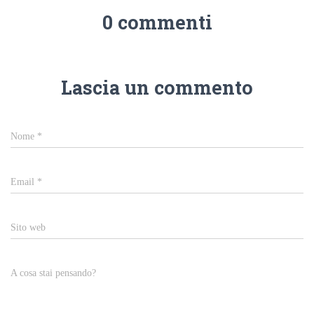
0 commenti
Lascia un commento
Nome
*
Email
*
Sito web
A cosa stai pensando?