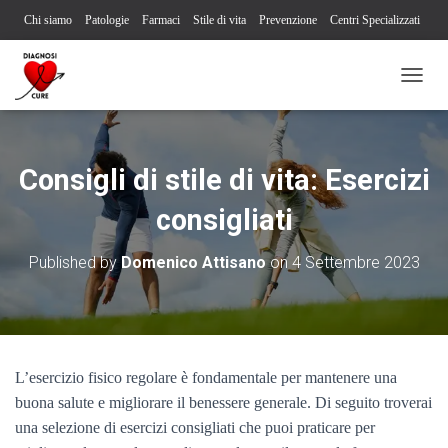
Chi siamo
Patologie
Farmaci
Stile di vita
Prevenzione
Centri Specializzati
Associazioni Pazienti
Società Scientifiche
Contatti
Iscriviti alla newsletter
N
Segnalazione reazione avversa
A
V
I
G
Consigli di stile di vita: Esercizi
A
Z
consigliati
I
O
Published by
Domenico Attisano
on
4 Settembre 2023
N
E
T
O
G
G
L
L’esercizio fisico regolare è fondamentale per mantenere una
E
buona salute e migliorare il benessere generale. Di seguito troverai
una selezione di esercizi consigliati che puoi praticare per