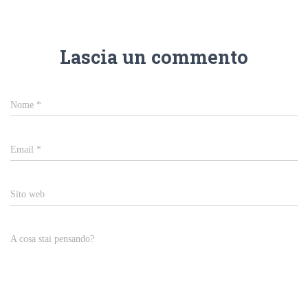
Lascia un commento
Nome
*
Email
*
Sito web
A cosa stai pensando?