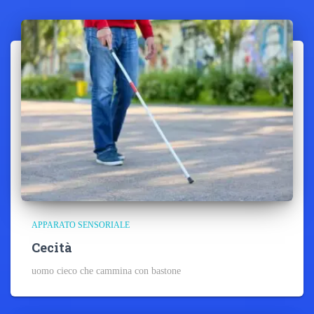
APPARATO SENSORIALE
Cecità
uomo cieco che cammina con bastone