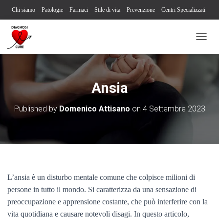
Chi siamo
Patologie
Farmaci
Stile di vita
Prevenzione
Centri Specializzati
Associazioni Pazienti
Società Scientifiche
Contatti
Iscriviti alla newsletter
N
Segnalazione reazione avversa
A
V
I
G
Ansia
A
Z
Published by
Domenico Attisano
on
4 Settembre 2023
I
O
N
E
T
O
G
G
L’ansia è un disturbo mentale comune che colpisce milioni di
L
persone in tutto il mondo. Si caratterizza da una sensazione di
E
preoccupazione e apprensione costante, che può interferire con la
vita quotidiana e causare notevoli disagi. In questo articolo,