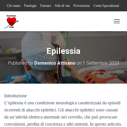
Chi siamo
Patologie
Farmaci
Stile di vita
Prevenzione
Centri Specializzati
Associazioni Pazienti
Società Scientifiche
Contatti
Iscriviti alla newsletter
N
Segnalazione reazione avversa
A
V
I
G
Epilessia
A
Z
Published by
Domenico Attisano
on
1 Settembre 2023
I
O
N
E
T
O
Introduzione
G
G
L’epilessia è una condizione neurologica caratterizzata da episodi
L
ricorrenti di attacchi epilettici. Gli attacchi epilettici sono causati
E
da un’attività elettrica anormale nel cervello, che può provocare
convulsioni, perdita di coscienza e altri sintomi. In questo articolo,