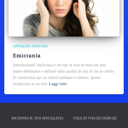
APPARATO NERVOSO
Emicrania
IntroduzioneL’emicrania è un tipo di mal di testa che può
essere debilitante e influire sulla qualità di vita di chi ne soffre.
Si caratterizza per un dolore pulsante e intenso, spesso
localizzato su un solo
Leggi tutto
INCONTRA IL TUO SPECIALISTA
STILE DI VITA ED ESERCIZI