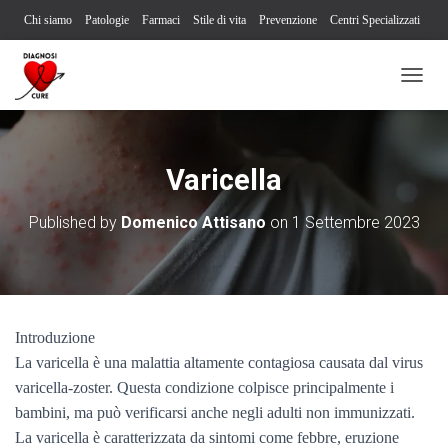
Chi siamo
Patologie
Farmaci
Stile di vita
Prevenzione
Centri Specializzati
Associazioni Pazienti
Società Scientifiche
Contatti
Iscriviti alla newsletter
N
Segnalazione reazione avversa
A
V
I
G
Varicella
A
Z
Published by
Domenico Attisano
on
1 Settembre 2023
I
O
N
E
T
O
Introduzione
G
G
La varicella è una malattia altamente contagiosa causata dal virus
L
varicella-zoster. Questa condizione colpisce principalmente i
E
bambini, ma può verificarsi anche negli adulti non immunizzati.
La varicella è caratterizzata da sintomi come febbre, eruzione