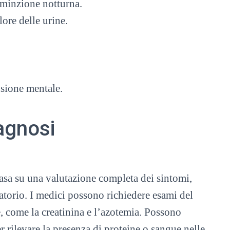
 minzione notturna.
ore delle urine.
usione mentale.
agnosi
basa su una valutazione completa dei sintomi,
ratorio. I medici possono richiedere esami del
e, come la creatinina e l’azotemia. Possono
r rilevare la presenza di proteine o sangue nelle