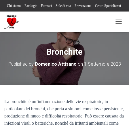
Chi siamo
Patologie
Farmaci
Stile di vita
Prevenzione
Centri Specializzati
Associazioni Pazienti
Società Scientifiche
Contatti
Iscriviti alla newsletter
N
Segnalazione reazione avversa
A
V
I
G
Bronchite
A
Z
Published by
Domenico Attisano
on
1 Settembre 2023
I
O
N
E
T
O
G
La bronchite è un’infiammazione delle vie respiratorie, in
G
L
particolare dei bronchi, che porta a sintomi come tosse persistente,
E
produzione di muco e difficoltà respiratorie. Può essere causata da
infezioni virali o batteriche, nonché da irritanti ambientali come