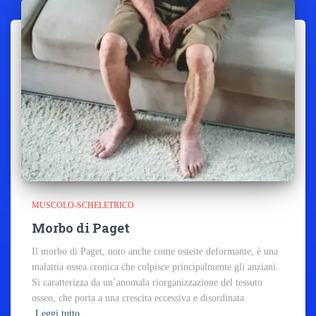
MUSCOLO-SCHELETRICO
Morbo di Paget
Il morbo di Paget, noto anche come osteite deformante, è una
malattia ossea cronica che colpisce principalmente gli anziani.
Si caratterizza da un’anomala riorganizzazione del tessuto
osseo, che porta a una crescita eccessiva e disordinata
Leggi tutto