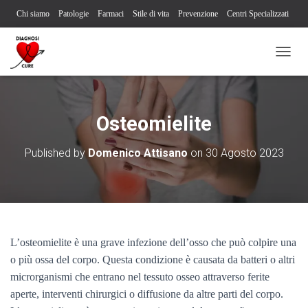
Chi siamo
Patologie
Farmaci
Stile di vita
Prevenzione
Centri Specializzati
Associazioni Pazienti
Società Scientifiche
Contatti
Iscriviti alla newsletter
N
Segnalazione reazione avversa
A
V
I
G
Osteomielite
A
Z
Published by
Domenico Attisano
on
30 Agosto 2023
I
O
N
E
T
O
G
L’osteomielite è una grave infezione dell’osso che può colpire una
G
L
o più ossa del corpo. Questa condizione è causata da batteri o altri
E
microrganismi che entrano nel tessuto osseo attraverso ferite
aperte, interventi chirurgici o diffusione da altre parti del corpo.