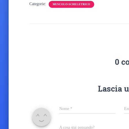
Categorie:
MUSCOLO-SCHELETRICO
0 c
Lascia 
Nome
*
Em
A cosa stai pensando?