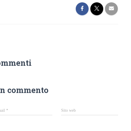
ommenti
un commento
ail
*
Sito web