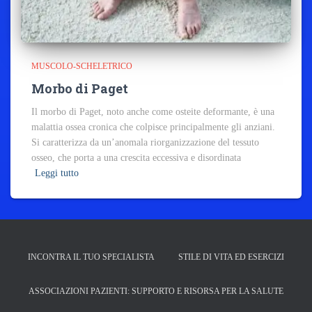
MUSCOLO-SCHELETRICO
Morbo di Paget
Il morbo di Paget, noto anche come osteite deformante, è una
malattia ossea cronica che colpisce principalmente gli anziani.
Si caratterizza da un’anomala riorganizzazione del tessuto
osseo, che porta a una crescita eccessiva e disordinata
Leggi tutto
INCONTRA IL TUO SPECIALISTA
STILE DI VITA ED ESERCIZI
ASSOCIAZIONI PAZIENTI: SUPPORTO E RISORSA PER LA SALUTE