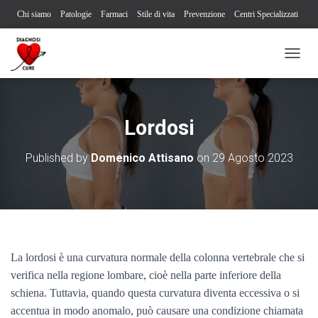
Chi siamo
Patologie
Farmaci
Stile di vita
Prevenzione
Centri Specializzati
Associazioni Pazienti
Società Scientifiche
Contatti
Iscriviti alla newsletter
N
Segnalazione reazione avversa
A
V
I
G
Lordosi
A
Z
Published by
Domenico Attisano
on
29 Agosto 2023
I
O
N
E
T
O
G
G
La lordosi è una curvatura normale della colonna vertebrale che si
L
verifica nella regione lombare, cioè nella parte inferiore della
E
schiena. Tuttavia, quando questa curvatura diventa eccessiva o si
accentua in modo anomalo, può causare una condizione chiamata