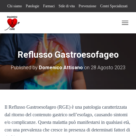
Chi siamo
Patologie
Farmaci
Stile di vita
Prevenzione
Centri Specializzati
Associazioni Pazienti
Società Scientifiche
Contatti
Iscriviti alla newsletter
N
Segnalazione reazione avversa
A
V
I
G
Reflusso Gastroesofageo
A
Z
Published by
Domenico Attisano
on
28 Agosto 2023
I
O
N
E
T
O
G
Il Reflusso Gastroesofageo (RGE) è una patologia caratterizzata
G
L
dal ritorno del contenuto gastrico nell’esofago, causando sintomi
E
e/o complicanze. Questa malattia può manifestarsi in qualsiasi età,
con una prevalenza che cresce in presenza di determinati fattori di