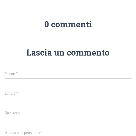
0 commenti
Lascia un commento
Nome
*
Email
*
Sito web
A cosa stai pensando?