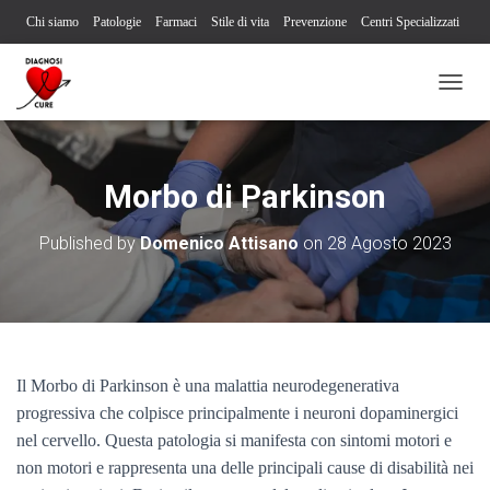
Chi siamo
Patologie
Farmaci
Stile di vita
Prevenzione
Centri Specializzati
Associazioni Pazienti
Società Scientifiche
Contatti
Iscriviti alla newsletter
N
Segnalazione reazione avversa
A
V
I
G
Morbo di Parkinson
A
Z
Published by
Domenico Attisano
on
28 Agosto 2023
I
O
N
E
T
O
G
Il Morbo di Parkinson è una malattia neurodegenerativa
G
L
progressiva che colpisce principalmente i neuroni dopaminergici
E
nel cervello. Questa patologia si manifesta con sintomi motori e
non motori e rappresenta una delle principali cause di disabilità nei