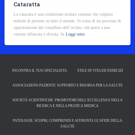
Cataratta
La cataratta è una condizione oculare comune che colpisce
milioni di persone in tutto il mondo. Si tratta di un processo di
opacizzazione del cristallino dell’occhio, che porta a una
visione offuscata e sfocata. In
Leggi tutto
INCONTRA IL TUO SPECIALISTA
STILE DI VITA ED ESERCIZI
ASSOCIAZIONI PAZIENTI: SUPPORTO E RISORSA PER LA SALUTE
SOCIETÀ SCIENTIFICHE: PROMOTORI DELL’ECCELLENZA NELLA
RICERCA E NELLA PRATICA MEDICA
PATOLOGIE: SCOPRI, COMPRENDI E AFFRONTA LE SFIDE DELLA
SALUTE