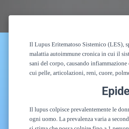
Il Lupus Eritematoso Sistemico (LES), s
malattia autoimmune cronica in cui il si
sani del corpo, causando infiammazione e 
cui pelle, articolazioni, reni, cuore, pol
Epid
Il lupus colpisce prevalentemente le donn
ogni uomo. La prevalenza varia a seconda
si stima che possa colpire fino a 1 perso