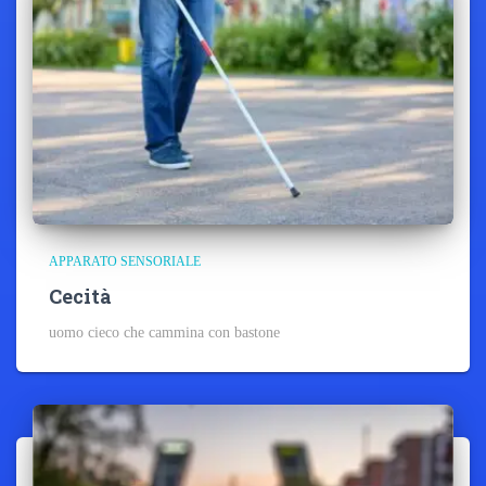
APPARATO SENSORIALE
Cecità
uomo cieco che cammina con bastone