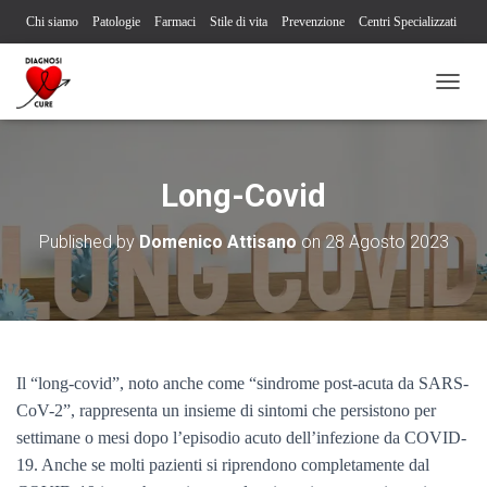
Chi siamo
Patologie
Farmaci
Stile di vita
Prevenzione
Centri Specializzati
Associazioni Pazienti
Società Scientifiche
Contatti
Iscriviti alla newsletter
N
Segnalazione reazione avversa
A
V
I
G
Long-Covid
A
Z
Published by
Domenico Attisano
on
28 Agosto 2023
I
O
N
E
T
O
G
Il “long-covid”, noto anche come “sindrome post-acuta da SARS-
G
L
CoV-2”, rappresenta un insieme di sintomi che persistono per
E
settimane o mesi dopo l’episodio acuto dell’infezione da COVID-
19. Anche se molti pazienti si riprendono completamente dal