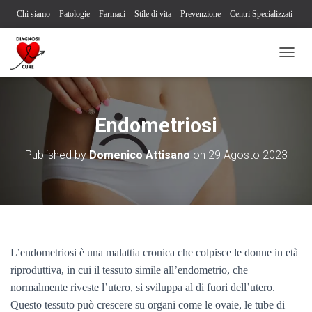
Chi siamo
Patologie
Farmaci
Stile di vita
Prevenzione
Centri Specializzati
Associazioni Pazienti
Società Scientifiche
Contatti
Iscriviti alla newsletter
N
Segnalazione reazione avversa
A
V
I
G
Endometriosi
A
Z
Published by
Domenico Attisano
on
29 Agosto 2023
I
O
N
E
T
O
G
G
L’endometriosi è una malattia cronica che colpisce le donne in età
L
riproduttiva, in cui il tessuto simile all’endometrio, che
E
normalmente riveste l’utero, si sviluppa al di fuori dell’utero.
Questo tessuto può crescere su organi come le ovaie, le tube di