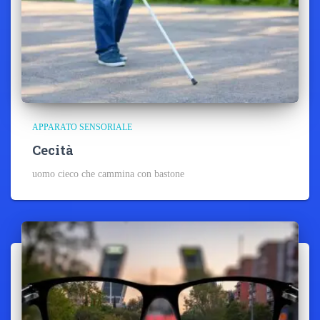
APPARATO SENSORIALE
Cecità
uomo cieco che cammina con bastone