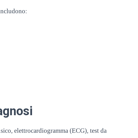
o includono:
agnosi
isico, elettrocardiogramma (ECG), test da