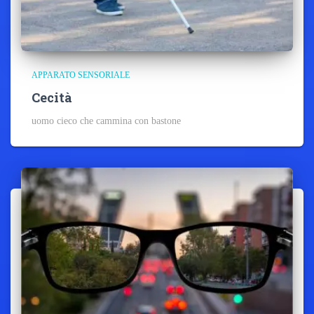
APPARATO SENSORIALE
Cecità
uomo cieco che cammina con bastone