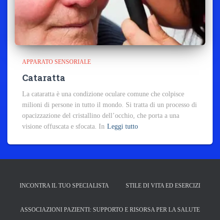
APPARATO SENSORIALE
Cataratta
La cataratta è una condizione oculare comune che colpisce
milioni di persone in tutto il mondo. Si tratta di un processo di
opacizzazione del cristallino dell’occhio, che porta a una
visione offuscata e sfocata. In
Leggi tutto
INCONTRA IL TUO SPECIALISTA
STILE DI VITA ED ESERCIZI
ASSOCIAZIONI PAZIENTI: SUPPORTO E RISORSA PER LA SALUTE