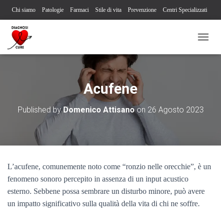
Chi siamo
Patologie
Farmaci
Stile di vita
Prevenzione
Centri Specializzati
Associazioni Pazienti
Società Scientifiche
Contatti
Iscriviti alla newsletter
N
Segnalazione reazione avversa
A
V
I
G
Acufene
A
Z
Published by
Domenico Attisano
on
26 Agosto 2023
I
O
N
E
T
O
L’acufene, comunemente noto come “ronzio nelle orecchie”, è un
G
G
fenomeno sonoro percepito in assenza di un input acustico
L
esterno. Sebbene possa sembrare un disturbo minore, può avere
E
un impatto significativo sulla qualità della vita di chi ne soffre.